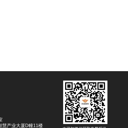
室
智慧产业大厦D幢11楼